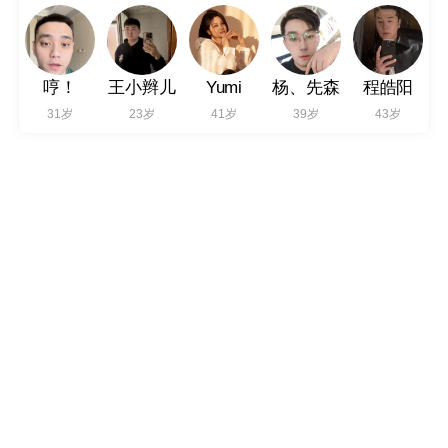
哼！
王小辫儿
Yumi
杨、先森
程皓阳
31岁
23岁
41岁
39岁
43岁