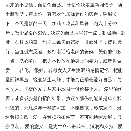
回来的不是他，而是你自己。 于是你决定重新照镜子。换
个新发型，穿上你一直喜欢他却嫌弃过的颜色，咧嘴笑一
下，今天是新的一天，加油！吃营养早餐，跑六十分钟
步，做个温柔的SPA，决定为自己活得好一点，积极地计划
做一点具体的事，如立志每天做运动；进修外语；背包远
行；当恤孤志愿者；多打电话给老家的爸妈，关心他们多
一点。洗心革面，把原本投放在他身上的精力，或者叫做
爱——转化。 很好。转移女人天生澎湃的感情记忆，把能
量回转再造，蜕变新生动能，才能真正学会爱好自己，关
照别人。平衡的爱，从来不应限于付给某个人。 爱里的伤
害，或多或少是自招的结果。执迷在情伤的能量是单向和
纠缠的，无底深渊一样的沉重，不能自拔，形成病态，最
终劳损自己。爱，在劳损的条件下，不可能持续发展，只
会早衰。 爱的意义，是为生命带来成长、滋润和支持；爱