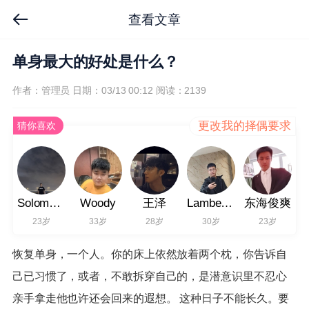
查看文章
单身最大的好处是什么？
作者：管理员
日期：03/13 00:12
阅读：2139
更改我的择偶要求
猜你喜欢
Solomon102
Woody
王泽
Lambert406
东海俊爽
23岁
33岁
28岁
30岁
23岁
恢复单身，一个人。你的床上依然放着两个枕，你告诉自
己已习惯了，或者，不敢拆穿自己的，是潜意识里不忍心
亲手拿走他也许还会回来的遐想。 这种日子不能长久。要