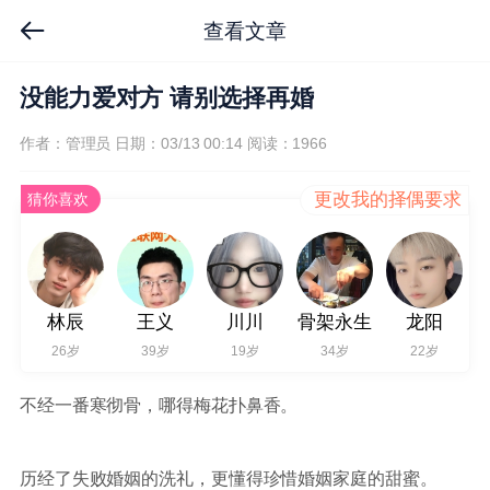
查看文章
没能力爱对方 请别选择再婚
作者：管理员
日期：03/13 00:14
阅读：1966
更改我的择偶要求
猜你喜欢
林辰
王义
川川
骨架永生
龙阳
26岁
39岁
19岁
34岁
22岁
不经一番寒彻骨，哪得梅花扑鼻香。
历经了失败婚姻的洗礼，更懂得珍惜婚姻家庭的甜蜜。