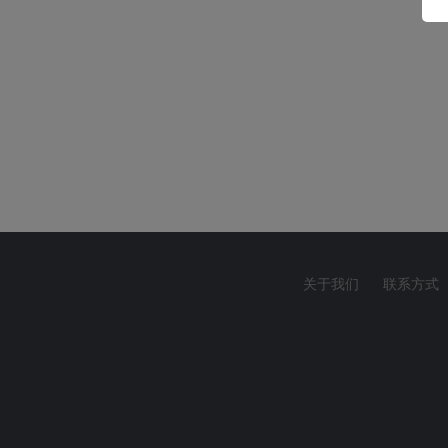
关于我们
联系方式