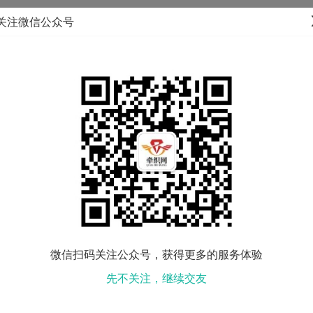
方，我遇见的不止一个。下面简单说说骗子的伎俩。
关注微信公众号
天有空吗？男人说：有事请讲。女孩：我今天好苦闷。男人：为啥？女孩
外地人】你能陪我过吗？男人一旦答应了，女孩都会联系到一家高档酒店
们走到马路对面，其实，我早看见她在打电话，就装着没听见，是想看看
，刚要说话。我就拿起手机，装着接电话，也不搭理她，因为我看到了一
马路，她还在原地发呆，就这样甩掉了她。
我的生日，你来陪我吧。还说，生日一定要过的浪漫啊。男人问：你都请
天，我提出疑惑。女孩：网上是我瞎写的，难道我还不知道我的生日是哪
神秘兮兮的男人。这时，我打电话。女孩接电话问我：你怎么过来的。我
，这是个美女到不假。当我问她:你今天是过生日吗？她说：怎么，这个
微信扫码关注公众号，获得更多的服务体验
，我一看方向就是朝那几个人走去。
先不关注，继续交友
回来，说完我就溜之乎也了，你爱找谁找谁去。