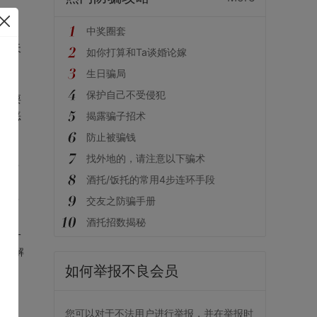
中奖圈套
：今天
如你打算和Ta谈婚论嫁
，
生日骗局
保护自己不受侵犯
她在耍
副丑恶
揭露骗子招术
防止被骗钱
找外地的，请注意以下骗术
了谁？
酒托/饭托的常用4步连环手段
天吗？
交友之防骗手册
酒托招数揭秘
灵机一
还用解
如何举报不良会员
您可以对于不法用户进行举报，并在举报时