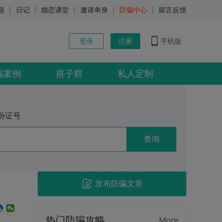
题
|
日记
|
婚恋课堂
|
邀请单身
|
防骗中心
|
留言反馈
登录
注册
手机版
福案例
搭子群
私人定制
份证号
查询
发布防骗文章
热门防骗攻略
More