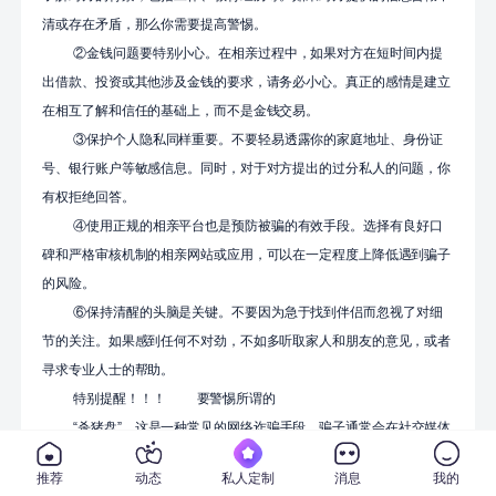
清或存在矛盾，那么你需要提高警惕。
②金钱问题要特别小心。在相亲过程中，如果对方在短时间内提
出借款、投资或其他涉及金钱的要求，请务必小心。真正的感情是建立
在相互了解和信任的基础上，而不是金钱交易。
③保护个人隐私同样重要。不要轻易透露你的家庭地址、身份证
号、银行账户等敏感信息。同时，对于对方提出的过分私人的问题，你
有权拒绝回答。
④使用正规的相亲平台也是预防被骗的有效手段。选择有良好口
碑和严格审核机制的相亲网站或应用，可以在一定程度上降低遇到骗子
的风险。
⑥保持清醒的头脑是关键。不要因为急于找到伴侣而忽视了对细
节的关注。如果感到任何不对劲，不如多听取家人和朋友的意见，或者
寻求专业人士的帮助。
特别提醒！！！
要警惕所谓的
“杀猪盘”。这是一种常见的网络诈骗手段，骗子通常会在社交媒体
或相亲网站上寻找目标，然后通过建立虚假的情感关系来骗取钱财。他
推荐
动态
私人定制
消息
我的
们可能会编造各种理由要求转账，一旦得手就会消失无踪。因此，在网