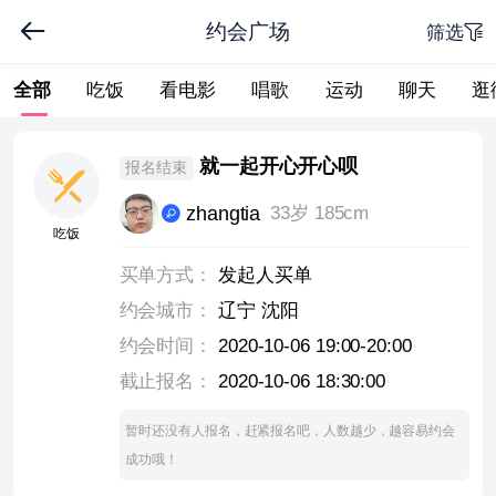
约会广场
筛选
全部
吃饭
看电影
唱歌
运动
聊天
逛
下拉刷新
就一起开心开心呗
报名结束
zhangtia
33岁 185cm
吃饭
买单方式：
发起人买单
约会城市：
辽宁 沈阳
约会时间：
2020-10-06 19:00-20:00
截止报名：
2020-10-06 18:30:00
暂时还没有人报名，赶紧报名吧，人数越少，越容易约会
成功哦！